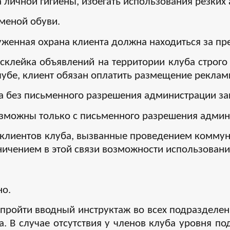
 личной гигиены, избегать использования резких 
меной обуви.
уженная охрана клиента должна находиться за пр
склейка объявлений на территории клуба строго
лубе, клиент обязан оплатить размещение рекла
ба без письменного разрешения администрации з
озможны только с письменного разрешения админ
ва клиентов клуба, вызванные проведением комм
ичением в этой связи возможности использования
но.
пройти вводный инструктаж во всех подразделени
а. В случае отсутствия у членов клуба уровня п